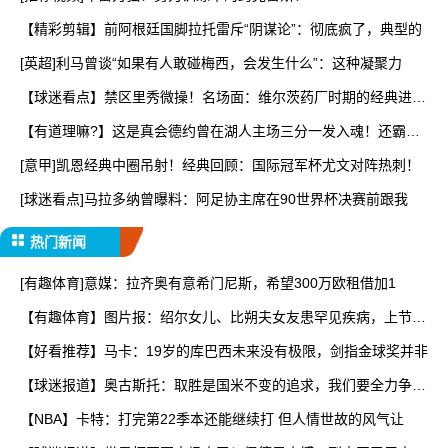
【精彩剪辑】前阿根廷国脚拉托雷斥“阴谋论”：彻底疯了，典型的
[英超]利马曾谈“如果有人敢碰梅西，会发生什么”：这种凝聚力
【球迷看点】禁区里秀微操！名场面：维尔茨药厂时期的经典进
球！
【有道理嘛?】这是真会德约曾在湖人主场三分一发入魂！还霸王
步
[意甲]凯恩经典中圈吊射！经典回顾：国际冠军杯尤文对阵热刺！
[球迷看点]马拉多纳曾曝料：阿足协主席在90世界杯决赛前跟我
热门新闻
[有趣体育]意媒：拉齐奥有意希门尼斯，希望300万欧租借加1
【有趣体育】图片报：绍尔女儿、比朔夫女友患罕见疾病，上节目
谈
【好看推荐】马卡：19岁的库巴西未来没有极限，剑指金球奖并非
【球迷报道】奥古斯托：取胜是国米不变的追求，我们要全力争取
卫
【NBA】卡特：打完第22季本还能继续打 但人情世故的风气让