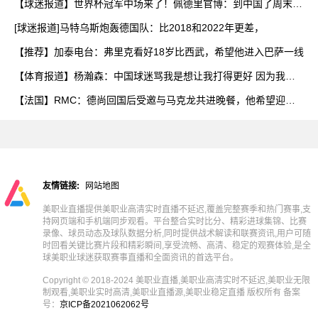
【球迷报道】世界杯冠军中场来了！佩德里官博：到中国了周末苏
州
[球迷报道]马特乌斯炮轰德国队：比2018和2022年更差，
【推荐】加泰电台：弗里克看好18岁比西武，希望他进入巴萨一线
【体育报道】杨瀚森：中国球迷骂我是想让我打得更好 因为我是
他
【法国】RMC：德尚回国后受邀与马克龙共进晚餐，他希望迎接
新
友情链接:
网站地图
美职业直播提供美职业高清实时直播不延迟,覆盖完整赛季和热门赛事,支
持网页端和手机端同步观看。平台整合实时比分、精彩进球集锦、比赛
录像、球员动态及球队数据分析,同时提供战术解读和联赛资讯,用户可随
时回看关键比赛片段和精彩瞬间,享受流畅、高清、稳定的观赛体验,是全
球美职业球迷获取赛事直播和全面资讯的首选平台。
Copyright © 2018-2024 美职业直播,美职业高清实时不延迟,美职业无限
制观看,美职业实时高清,美职业直播源,美职业稳定直播 版权所有 备案
号：
京ICP备2021062062号