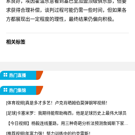
系良好，埃因霍温乐意看到塞巴里加盟顶级俱乐部，但要
求获得合理补偿，谈判过程可能仍需一些时间，但如果各
方都展现出一定程度的理性，最终结果仍偏向积极。
相关标签
热门直播
热门集锦
[体育视频]真是多才多艺！卢克肖晒姆伯莫弹钢琴视频！
[足球]卡塞米罗：我期待能帮助梅西，他是足球历史上最伟大球员
【今日视频】杨毅连线董路，用三种奇葩分析法预测詹姆斯下家，
太
[推荐视频]年富力强！努力训练中的约克雷斯！