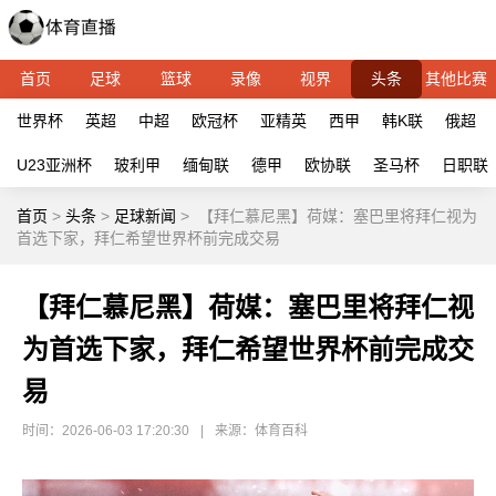
首页
足球
篮球
录像
视界
头条
其他比赛
世界杯
英超
中超
欧冠杯
亚精英
西甲
韩K联
俄超
U23亚洲杯
玻利甲
缅甸联
德甲
欧协联
圣马杯
日职联
首页
>
头条
>
足球新闻
>
【拜仁慕尼黑】荷媒：塞巴里将拜仁视为
首选下家，拜仁希望世界杯前完成交易
【拜仁慕尼黑】荷媒：塞巴里将拜仁视
为首选下家，拜仁希望世界杯前完成交
易
时间：2026-06-03 17:20:30
|
来源：体育百科