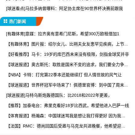
[球迷看点]马拉多纳曾曝料：阿足协主席在90世界杯决赛前跟我
热门新闻
[有趣体育]意媒：拉齐奥有意希门尼斯，希望300万欧租借加1
【有趣体育】图片报：绍尔女儿、比朔夫女友患罕见疾病，上节目
谈
【好看推荐】马卡：19岁的库巴西未来没有极限，剑指金球奖并非
【球迷报道】奥古斯托：取胜是国米不变的追求，我们要全力争取
卫
【NBA】卡特：打完第22季本还能继续打 但人情世故的风气让
【球迷报道】世界杯冠军中场来了！佩德里官博：到中国了周末苏
州
[球迷报道]马特乌斯炮轰德国队：比2018和2022年更差，
【推荐】加泰电台：弗里克看好18岁比西武，希望他进入巴萨一线
【体育报道】杨瀚森：中国球迷骂我是想让我打得更好 因为我是
他
【法国】RMC：德尚回国后受邀与马克龙共进晚餐，他希望迎接
新