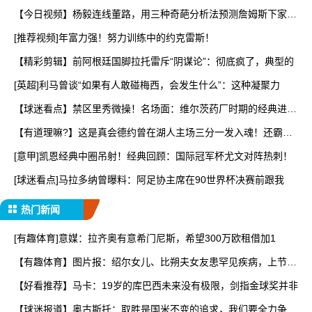
【今日视频】杨毅连线董路，用三种奇葩分析法预测詹姆斯下家，
太
[推荐视频]年富力强！努力训练中的约克雷斯！
【精彩剪辑】前阿根廷国脚拉托雷斥“阴谋论”：彻底疯了，典型的
[英超]利马曾谈“如果有人敢碰梅西，会发生什么”：这种凝聚力
【球迷看点】禁区里秀微操！名场面：维尔茨药厂时期的经典进
球！
【有道理嘛?】这是真会德约曾在湖人主场三分一发入魂！还霸王
步
[意甲]凯恩经典中圈吊射！经典回顾：国际冠军杯尤文对阵热刺！
[球迷看点]马拉多纳曾曝料：阿足协主席在90世界杯决赛前跟我
热门新闻
[有趣体育]意媒：拉齐奥有意希门尼斯，希望300万欧租借加1
【有趣体育】图片报：绍尔女儿、比朔夫女友患罕见疾病，上节目
谈
【好看推荐】马卡：19岁的库巴西未来没有极限，剑指金球奖并非
【球迷报道】奥古斯托：取胜是国米不变的追求，我们要全力争取