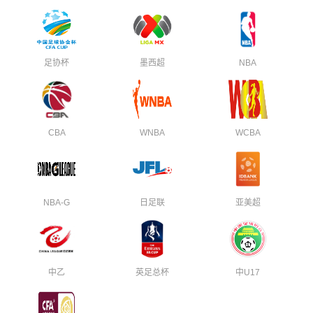
足协杯
墨西超
NBA
CBA
WNBA
WCBA
NBA-G
日足联
亚美超
中乙
英足总杯
中U17