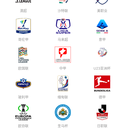
澳超
沙特联
美职业
哥伦甲
马来超
意甲
欧国联
中甲
U23亚洲杯
玻利甲
缅甸联
德甲
欧协联
圣马杯
日职联