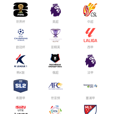
世界杯
英超
中超
欧冠杯
亚精英
西甲
韩K联
俄超
法甲
希腊甲
世亚预
塞浦甲