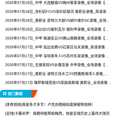
2026年07月18日_中甲 大连鲲城VS梅州客家录像_全场录像【全
场回放】
2026年07月18日_洛杉矶FCVS洛杉矶银河 美职业录像_高清录像
【全场回放】
2026年07月18日_美职业 亚特兰大联VS纳什维尔SC录像_全场录
像【高清回放】
2026年07月18日_瓜比拉VS玻利瓦尔 玻利甲录像_全场录像【全
场回放】
2026年07月17日_中甲 南通支云VS佛山南狮录像_全场录像【高
清回放】
2026年07月17日_中甲 延边龙鼎VS石家庄功夫录像_高清录像
【全场回放】
2026年07月17日_中甲 深圳青年人VS苏州东吴录像_全场录像
【高清回放】
2026年07月17日_无锡吴钩VS长春亚泰 中甲录像_全场录像【视
频集锦】
2026年07月17日_美职业 波特兰伐木工VS西雅图海湾人录像_全
场录像【全场回放】
2026年07月17日 堪萨斯城竞技VS圣路易斯城 美职业_全场录像
【全场回放】
热门集锦
[体育视频]真是多才多艺！卢克肖晒姆伯莫弹钢琴视频！
[足球]卡塞米罗：我期待能帮助梅西，他是足球历史上最伟大球员