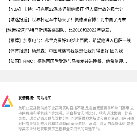
卫
【NBA】卡特：打完第22季本还能继续打 但人情世故的风气让
【球迷报道】世界杯冠军中场来了！佩德里官博：到中国了周末苏
州
[球迷报道]马特乌斯炮轰德国队：比2018和2022年更差，
【推荐】加泰电台：弗里克看好18岁比西武，希望他进入巴萨一线
【体育报道】杨瀚森：中国球迷骂我是想让我打得更好 因为我是
他
【法国】RMC：德尚回国后受邀与马克龙共进晚餐，他希望迎接
新
友情链接:
网站地图
美职业直播提供美职业高清实时直播不延迟,覆盖完整赛季和热门赛事,支
持网页端和手机端同步观看。平台整合实时比分、精彩进球集锦、比赛
录像、球员动态及球队数据分析,同时提供战术解读和联赛资讯,用户可随
时回看关键比赛片段和精彩瞬间,享受流畅、高清、稳定的观赛体验,是全
球美职业球迷获取赛事直播和全面资讯的首选平台。