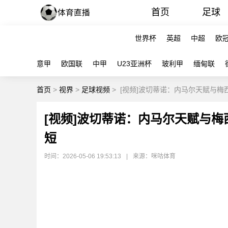
首页
足球
世界杯
英超
中超
欧
意甲
欧国联
中甲
U23亚洲杯
玻利甲
缅甸联
首页
>
视界
>
足球视频
>
[视频]波切蒂诺：内马尔天赋与
[视频]波切蒂诺：内马尔天赋与
短
时间：2026-05-06 19:53:13
|
来源：咪咕体育