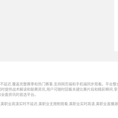
不延迟,覆盖完整赛季和热门赛事,支持网页端和手机端同步观看。平台整
同时提供战术解读和联赛资讯,用户可随时回看关键比赛片段和精彩瞬间,
和全面资讯的首选平台。
4 美职业直播,美职业高清实时不延迟,美职业无限制观看,美职业实时高清,美职业直