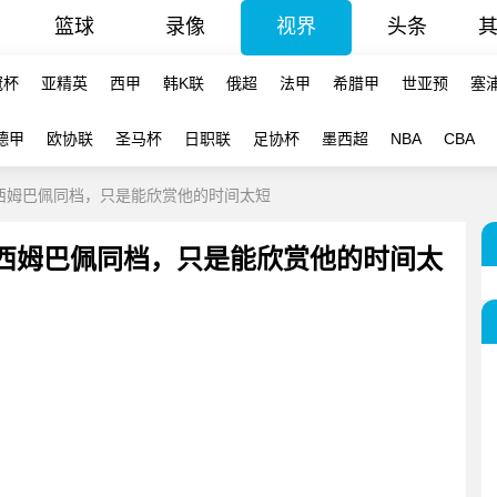
篮球
录像
视界
头条
冠杯
亚精英
西甲
韩K联
俄超
法甲
希腊甲
世亚预
塞
德甲
欧协联
圣马杯
日职联
足协杯
墨西超
NBA
CBA
梅西姆巴佩同档，只是能欣赏他的时间太短
梅西姆巴佩同档，只是能欣赏他的时间太