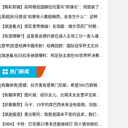
【精彩剪辑】前阿根廷国脚拉托雷斥“阴谋论”：彻底疯了，
典型的
[英超]利马曾谈“如果有人敢碰梅西，会发生什么”：这种凝
聚力
【球迷看点】禁区里秀微操！名场面：维尔茨药厂时期的
经典进球！
【有道理嘛?】这是真会德约曾在湖人主场三分一发入魂！
还霸王步
[意甲]凯恩经典中圈吊射！经典回顾：国际冠军杯尤文对阵
热刺！
[球迷看点]马拉多纳曾曝料：阿足协主席在90世界杯决赛前
跟我
热门新闻
[有趣体育]意媒：拉齐奥有意希门尼斯，希望300万欧租借
加1
【有趣体育】图片报：绍尔女儿、比朔夫女友患罕见疾
病，上节目谈
【好看推荐】马卡：19岁的库巴西未来没有极限，剑指金
球奖并非
【球迷报道】奥古斯托：取胜是国米不变的追求，我们要
全力争取卫
【NBA】卡特：打完第22季本还能继续打 但人情世故的风