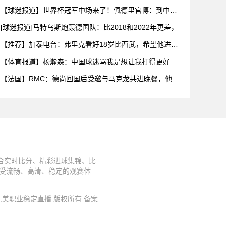
气让
【球迷报道】世界杯冠军中场来了！佩德里官博：到中国
了周末苏州
[球迷报道]马特乌斯炮轰德国队：比2018和2022年更差，
【推荐】加泰电台：弗里克看好18岁比西武，希望他进入
巴萨一线
【体育报道】杨瀚森：中国球迷骂我是想让我打得更好 因
为我是他
【法国】RMC：德尚回国后受邀与马克龙共进晚餐，他希
望迎接新
合实时比分、精彩进球集锦、比
享受流畅、高清、稳定的观赛体
播源,美职业稳定直播 版权所有 备案