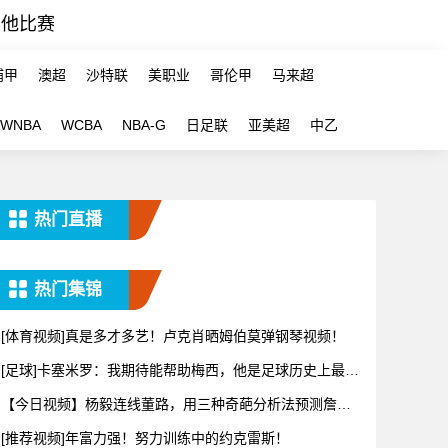
其他比赛
浦甲
澳超
沙特联
美职业
哥伦甲
马来超
WNBA
WCBA
NBA-G
日足联
亚美超
中乙
热门直播
热门集锦
[体育视频]真是多才多艺！卢克肖晒姆伯莫弹钢琴视频！
[足球]卡塞米罗：我期待能帮助梅西，他是足球历史上最伟
大球员
【今日视频】杨毅连线董路，用三种奇葩分析法预测詹姆
斯下家，太
[推荐视频]年富力强！努力训练中的约克雷斯！