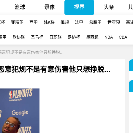
篮球
录像
视界
头条
冠杯
亚精英
西甲
韩K联
俄超
法甲
希腊甲
世亚预
塞
德甲
欧协联
圣马杯
日职联
足协杯
墨西超
NBA
CBA
恶意犯规不是有意伤害他只想挣脱...
恶意犯规不是有意伤害他只想挣脱...