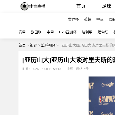
首页
足球
世界杯
英超
中超
欧
意甲
欧国联
中甲
U23亚洲杯
玻利甲
缅甸联
首页
>
视界
>
篮球视频
>
[亚历山大]亚历山大谈对里夫斯的
[亚历山大]亚历山大谈对里夫斯的
时间：2026-05-08 19:59:13
|
来源：网络上传