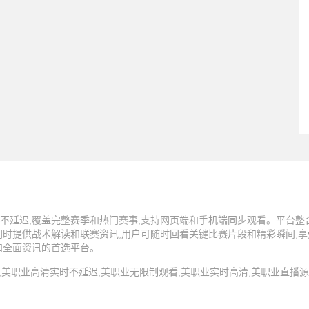
不延迟,覆盖完整赛季和热门赛事,支持网页端和手机端同步观看。平台整
同时提供战术解读和联赛资讯,用户可随时回看关键比赛片段和精彩瞬间,
和全面资讯的首选平台。
4 美职业直播,美职业高清实时不延迟,美职业无限制观看,美职业实时高清,美职业直