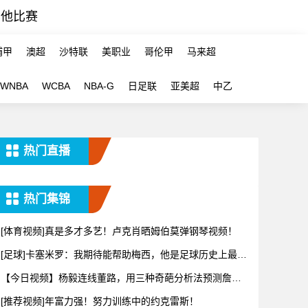
其他比赛
浦甲
澳超
沙特联
美职业
哥伦甲
马来超
WNBA
WCBA
NBA-G
日足联
亚美超
中乙
热门直播
热门集锦
[体育视频]真是多才多艺！卢克肖晒姆伯莫弹钢琴视频！
[足球]卡塞米罗：我期待能帮助梅西，他是足球历史上最伟
大球员
【今日视频】杨毅连线董路，用三种奇葩分析法预测詹姆
斯下家，太
[推荐视频]年富力强！努力训练中的约克雷斯！