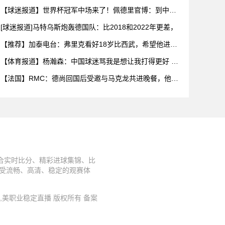
气让
【球迷报道】世界杯冠军中场来了！佩德里官博：到中国
了周末苏州
[球迷报道]马特乌斯炮轰德国队：比2018和2022年更差，
【推荐】加泰电台：弗里克看好18岁比西武，希望他进入
巴萨一线
【体育报道】杨瀚森：中国球迷骂我是想让我打得更好 因
为我是他
【法国】RMC：德尚回国后受邀与马克龙共进晚餐，他希
望迎接新
合实时比分、精彩进球集锦、比
享受流畅、高清、稳定的观赛体
播源,美职业稳定直播 版权所有 备案