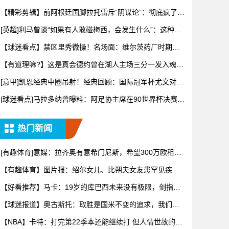
【精彩剪辑】前阿根廷国脚拉托雷斥“阴谋论”：彻底疯了，
典型的
[英超]利马曾谈“如果有人敢碰梅西，会发生什么”：这种凝
聚力
【球迷看点】禁区里秀微操！名场面：维尔茨药厂时期的
经典进球！
【有道理嘛?】这是真会德约曾在湖人主场三分一发入魂！
还霸王步
[意甲]凯恩经典中圈吊射！经典回顾：国际冠军杯尤文对阵
热刺！
[球迷看点]马拉多纳曾曝料：阿足协主席在90世界杯决赛前
跟我
热门新闻
[有趣体育]意媒：拉齐奥有意希门尼斯，希望300万欧租借
加1
【有趣体育】图片报：绍尔女儿、比朔夫女友患罕见疾
病，上节目谈
【好看推荐】马卡：19岁的库巴西未来没有极限，剑指金
球奖并非
【球迷报道】奥古斯托：取胜是国米不变的追求，我们要
全力争取卫
【NBA】卡特：打完第22季本还能继续打 但人情世故的风