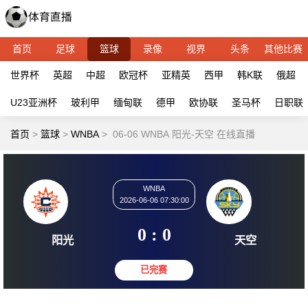
首页
足球
篮球
录像
视界
头条
其他比赛
世界杯
英超
中超
欧冠杯
亚精英
西甲
韩K联
俄超
U23亚洲杯
玻利甲
缅甸联
德甲
欧协联
圣马杯
日职联
首页
>
篮球
>
WNBA
>
06-06 WNBA 阳光-天空 在线直播
WNBA
2026-06-06 07:30:00
0 : 0
阳光
天